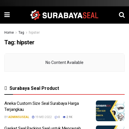
Home
Tag
hipster
Tag:
hipster
No Content Available
Surabaya Seal Product
Aneka Custom Size Seal Surabaya Harga
Terjangkau
BY
ADMINSUSEAL
19 MEI 2022
0
2.9K
Gasket Seal Packing Seal untuk Mencegah