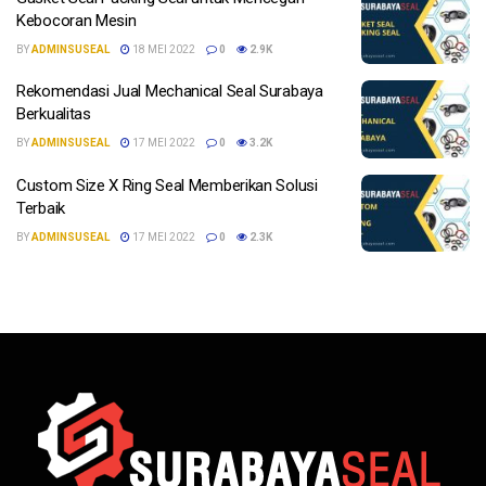
Kebocoran Mesin
BY
ADMINSUSEAL
18 MEI 2022
0
2.9K
Rekomendasi Jual Mechanical Seal Surabaya
Berkualitas
BY
ADMINSUSEAL
17 MEI 2022
0
3.2K
Custom Size X Ring Seal Memberikan Solusi
Terbaik
BY
ADMINSUSEAL
17 MEI 2022
0
2.3K