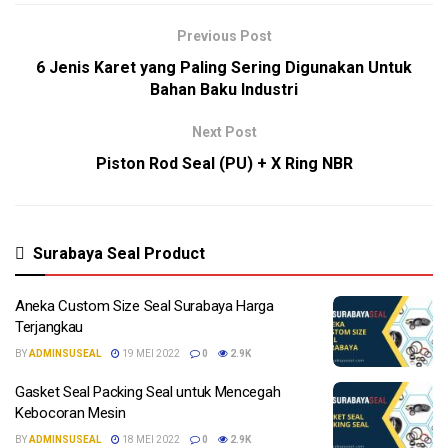
Previous Post
6 Jenis Karet yang Paling Sering Digunakan Untuk
Bahan Baku Industri
Next Post
Piston Rod Seal (PU) + X Ring NBR
Surabaya Seal Product
Aneka Custom Size Seal Surabaya Harga
Terjangkau
BY
ADMINSUSEAL
19 MEI 2022
0
2.9K
Gasket Seal Packing Seal untuk Mencegah
Kebocoran Mesin
BY
ADMINSUSEAL
18 MEI 2022
0
2.9K