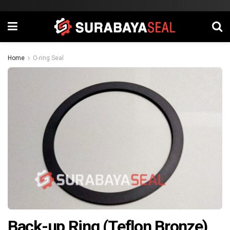
Home
O-ring Seal
Back-up Ring (Teflon Bronze)