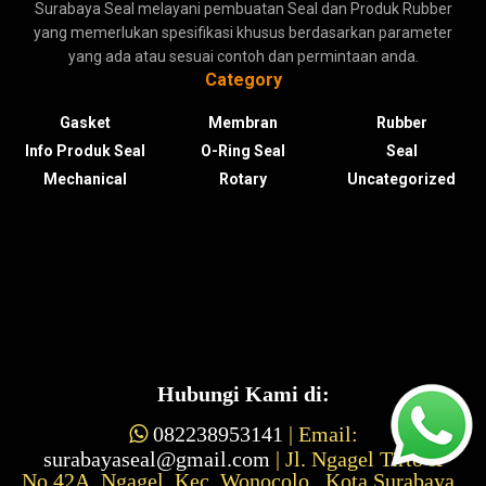
Surabaya Seal melayani pembuatan Seal dan Produk Rubber
yang memerlukan spesifikasi khusus berdasarkan parameter
yang ada atau sesuai contoh dan permintaan anda.
Category
Gasket
Membran
Rubber
Info Produk Seal
O-Ring Seal
Seal
Mechanical
Rotary
Uncategorized
Hubungi Kami di:

082238953141
| Email:
surabayaseal@gmail.com
| Jl. Ngagel Tirto II
No.42A, Ngagel, Kec. Wonocolo, Kota Surabaya,