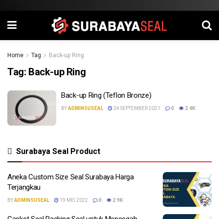
Home
Tag
Back-up Ring
Tag:
Back-up Ring
Back-up Ring (Teflon Bronze)
BY
ADMINSUSEAL
24 SEPTEMBER 2021
0
2.4K
Surabaya Seal Product
Aneka Custom Size Seal Surabaya Harga
Terjangkau
BY
ADMINSUSEAL
19 MEI 2022
0
2.9K