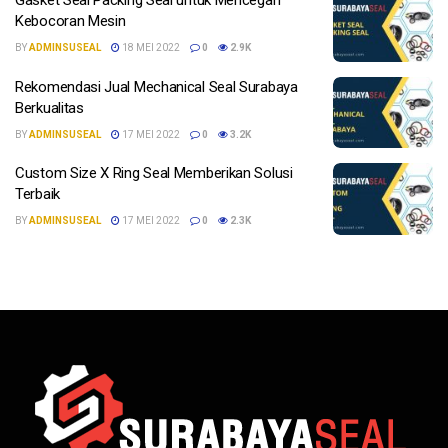
Gasket Seal Packing Seal untuk Mencegah
Kebocoran Mesin
BY
ADMINSUSEAL
18 MEI 2022
0
2.9K
Rekomendasi Jual Mechanical Seal Surabaya
Berkualitas
BY
ADMINSUSEAL
17 MEI 2022
0
3.2K
Custom Size X Ring Seal Memberikan Solusi
Terbaik
BY
ADMINSUSEAL
17 MEI 2022
0
2.3K